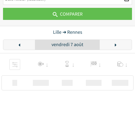
COMPARER
Lille ➜ Rennes
vendredi 7 août
XX
Station
00:00
Station
00.00€ a