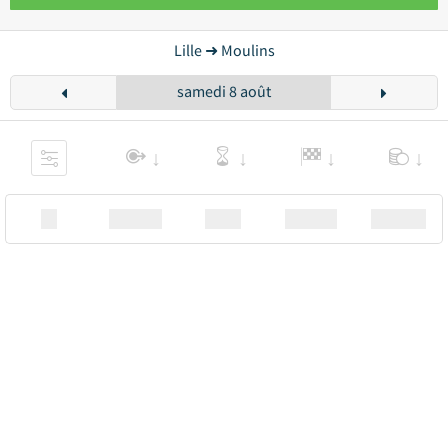
Lille ➜ Moulins
samedi 8 août
XX
Station
00:00
Station
00.00€ a