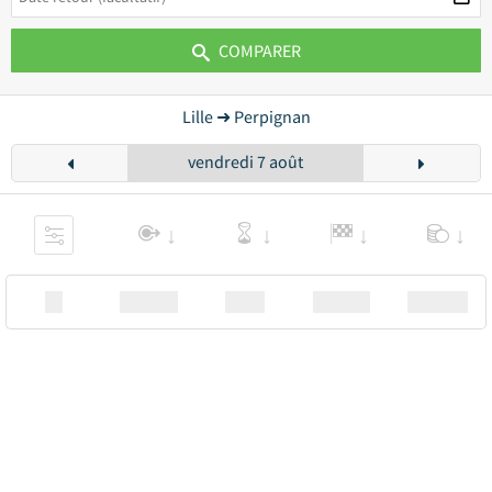
COMPARER
Lille ➜ Perpignan
vendredi 7 août
XX
Station
00:00
Station
00.00€ a