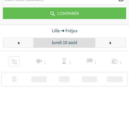
COMPARER
Lille ➜ Fréjus
lundi 10 août
XX
Station
00:00
Station
00.00€ a