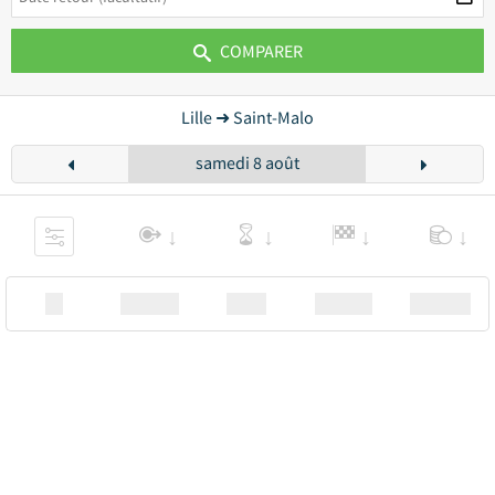
COMPARER
Lille ➜ Saint-Malo
samedi 8 août
XX
Station
00:00
Station
00.00€ a