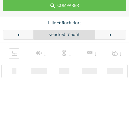
COMPARER
Lille ➜ Rochefort
vendredi 7 août
XX
Station
00:00
Station
00.00€ a