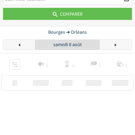
COMPARER
Bourges ➜ Orléans
samedi 8 août
XX
Station
00:00
Station
00.00€ a