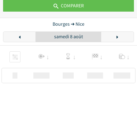
COMPARER
Bourges ➜ Nice
samedi 8 août
XX
Station
00:00
Station
00.00€ a