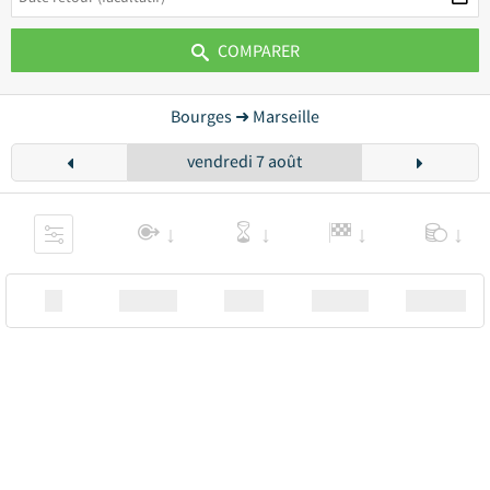
COMPARER
Bourges ➜ Marseille
vendredi 7 août
XX
Station
00:00
Station
00.00€ a