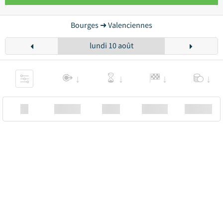
Bourges ➜ Valenciennes
lundi 10 août
XX
Station
00:00
Station
00.00€ a