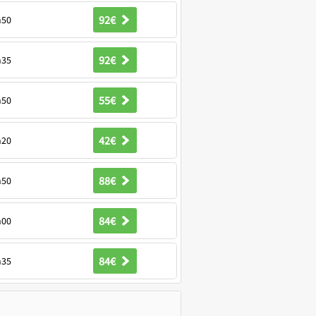
92€
h50
92€
h35
55€
h50
42€
h20
88€
h50
84€
h00
84€
h35