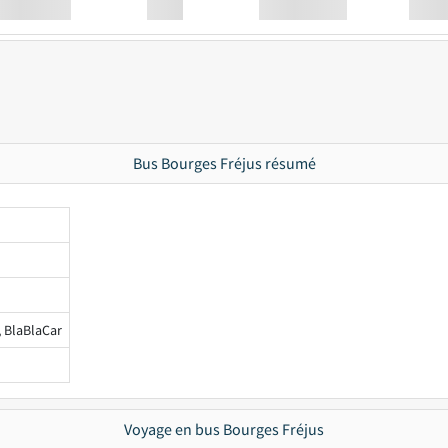
Station
00:00
Station
00.00
Bus Bourges Fréjus résumé
, BlaBlaCar
Voyage en bus Bourges Fréjus