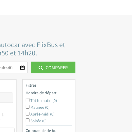
autocar avec FlixBus et
3h50 et 14h20.
COMPARER
Filtres
Horaire de départ
Tôt le matin (0)
Matinée (0)
Après-midi (0)
x
Soirée (0)
Compagnie de bus