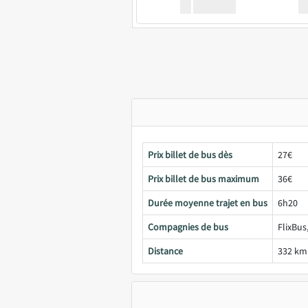
XX
GoodBus
Prix billet de bus dès
27€
Prix billet de bus maximum
36€
Durée moyenne trajet en bus
6h20
Compagnies de bus
FlixBus
Distance
332 km