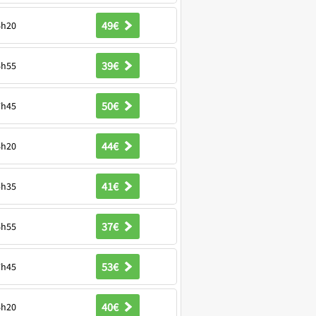
49€
6h20
39€
6h55
50€
7h45
44€
6h20
41€
5h35
37€
6h55
53€
7h45
40€
6h20