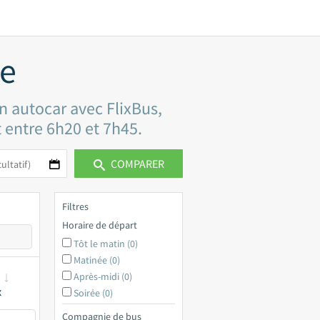
le
n autocar avec FlixBus,
t entre 6h20 et 7h45.
COMPARER
Filtres
Horaire de départ
Tôt le matin (0)
Matinée (0)
Après-midi (0)
x
Soirée (0)
Compagnie de bus