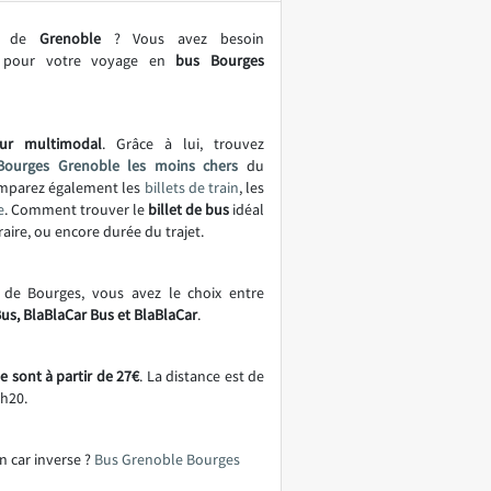
le de
Grenoble
? Vous avez besoin
es pour votre voyage en
bus Bourges
ur multimodal
. Grâce à lui, trouvez
Bourges Grenoble les moins chers
du
omparez également les
billets de train
, les
e
. Comment trouver le
billet de bus
idéal
oraire, ou encore durée du trajet.
 de Bourges, vous avez le choix entre
Bus, BlaBlaCar Bus et BlaBlaCar
.
 sont à partir de 27€
. La distance est de
h20.
n car inverse ?
Bus Grenoble Bourges