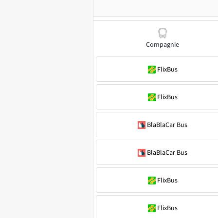
Compagnie
FlixBus
FlixBus
BlaBlaCar Bus
BlaBlaCar Bus
FlixBus
FlixBus