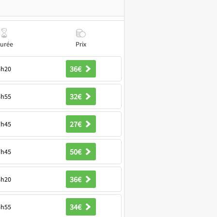
urée
Prix
36€
6h20
32€
6h55
27€
7h45
50€
7h45
36€
6h20
34€
6h55