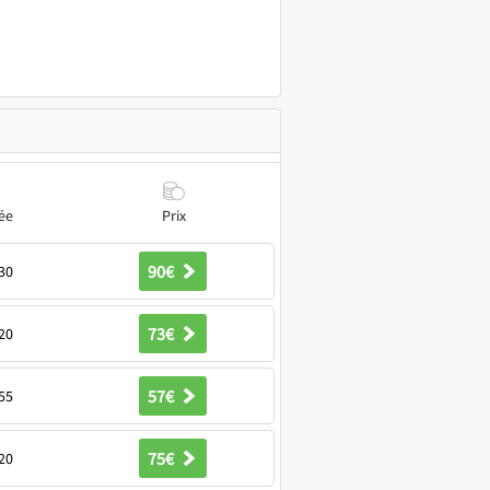
ée
Prix
90€
30
73€
20
57€
55
75€
20