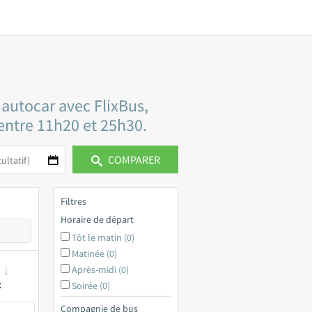
 autocar avec FlixBus,
 entre 11h20 et 25h30.
COMPARER
Filtres
Horaire de départ
Tôt le matin (0)
Matinée (0)
Après-midi (0)
x
Soirée (0)
Compagnie de bus