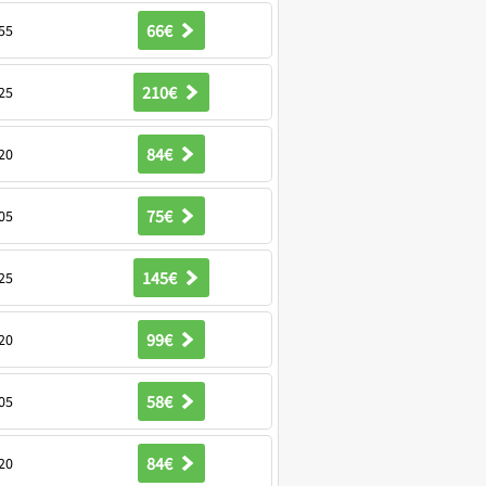
66€
55
210€
25
84€
20
75€
05
145€
25
99€
20
58€
05
84€
20