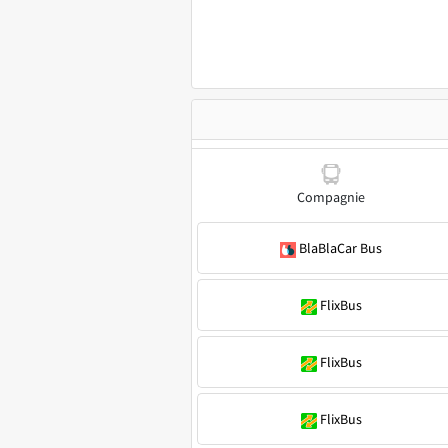
Compagnie
BlaBlaCar Bus
FlixBus
FlixBus
FlixBus