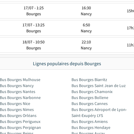
17/07 - 1:25
16:30
15h
Bourges
Nancy
17/07 - 13:25
6:50
17h
Bourges
Nancy
18/07 - 10:50
22:10
11h
Bourges
Nancy
Lignes populaires depuis Bourges
Bus Bourges Mulhouse
Bus Bourges Biarritz
Bus Bourges Nancy
Bus Bourges Saint Jean de Luz
Bus Bourges Nantes
Bus Bourges Chamonix
Bus Bourges Narbonne
Bus Bourges Bollene
Bus Bourges Nice
Bus Bourges Cannes
Bus Bourges Nimes
Bus Bourges Aéroport de Lyon-
Bus Bourges Orléans
Saint-Exupéry LYS
Bus Bourges Perigueux
Bus Bourges Amiens
Bus Bourges Perpignan
Bus Bourges Hendaye
Bus Bourges Reims
Bus Bourges Auray