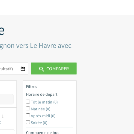
e
vignon vers Le Havre avec
COMPARER
Filtres
Horaire de départ
Tôt le matin (0)
Matinée (0)
Après-midi (0)
x
Soirée (0)
Compagnie de bus