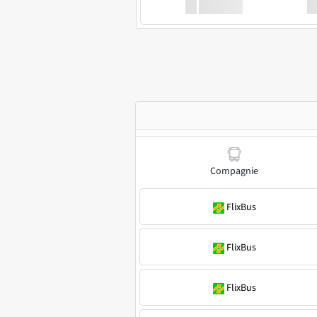
XX
GoodBus
Compagnie
FlixBus
FlixBus
FlixBus