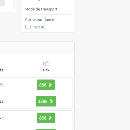
€ a
Mode de transport
Correspondance
Direct (0)
ée
Prix
88€
30
159€
55
85€
25