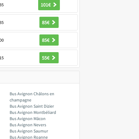
101€
35
85€
35
85€
00
55€
15
Bus Avignon Châlons en
champagne
Bus Avignon Saint Dizier
Bus Avignon Montbéliard
Bus Avignon Mâcon
Bus Avignon Nevers
Bus Avignon Saumur
Bus Avignon Roanne