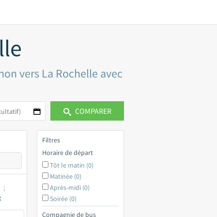
lle
gnon vers La Rochelle avec
COMPARER
Filtres
Horaire de départ
Tôt le matin (0)
Matinée (0)
Après-midi (0)
x
Soirée (0)
Compagnie de bus