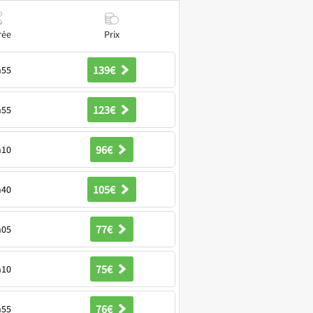
rée
Prix
139€
h55
123€
h55
96€
h10
105€
h40
77€
h05
75€
h10
76€
h55