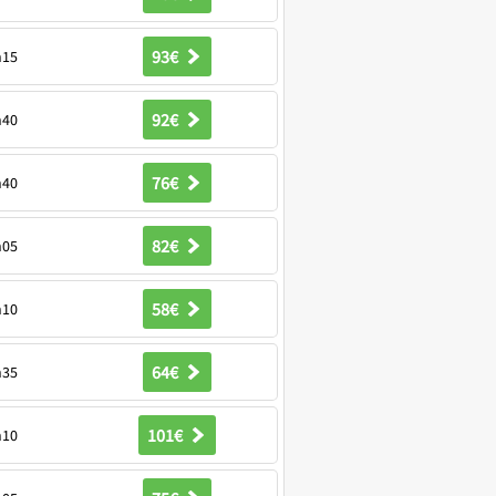
93€
h15
92€
h40
76€
h40
82€
h05
58€
h10
64€
h35
101€
h10