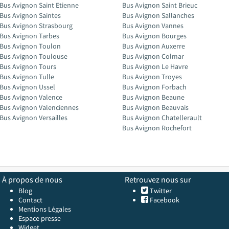
Bus Avignon Saint Etienne
Bus Avignon Saint Brieuc
Bus Avignon Saintes
Bus Avignon Sallanches
Bus Avignon Strasbourg
Bus Avignon Vannes
Bus Avignon Tarbes
Bus Avignon Bourges
Bus Avignon Toulon
Bus Avignon Auxerre
Bus Avignon Toulouse
Bus Avignon Colmar
Bus Avignon Tours
Bus Avignon Le Havre
Bus Avignon Tulle
Bus Avignon Troyes
Bus Avignon Ussel
Bus Avignon Forbach
Bus Avignon Valence
Bus Avignon Beaune
Bus Avignon Valenciennes
Bus Avignon Beauvais
Bus Avignon Versailles
Bus Avignon Chatellerault
Bus Avignon Rochefort
À propos de nous
Retrouvez nous sur
Blog
Twitter
Contact
Facebook
Mentions Légales
Espace presse
Widget