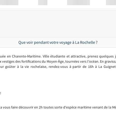
Station
00:00
Station
00.00
Que voir pendant votre voyage à La Rochelle ?
tuée en Charente-Maritime. Ville étudiante et attractive, prenez quelques
aux vestiges des fortifications du Moyen-Âge, tournées vers l’océan. En gravi
pour goûter à la vie rochelaise, rendez-vous à partir de 16h à La Guigne
e
 vous faire découvrir en 2h toutes sorte d'espèce maritime venant de la Méd