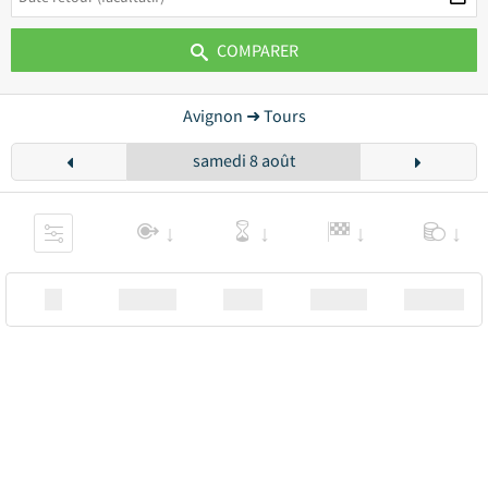
COMPARER
Avignon ➜ Tours
samedi 8 août
XX
Station
00:00
Station
00.00€ a