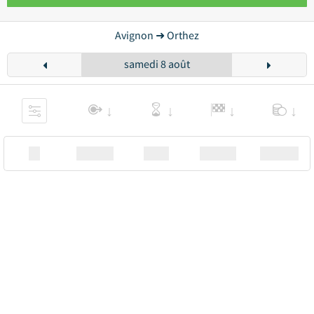
Avignon ➜ Orthez
samedi 8 août
XX
Station
00:00
Station
00.00€ a