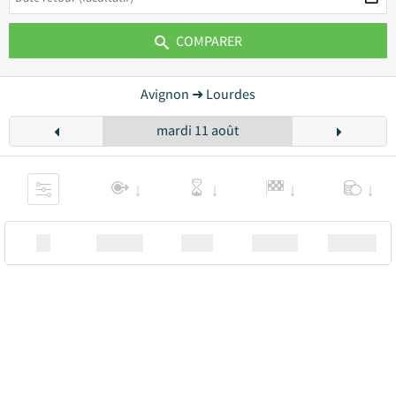
COMPARER
Avignon ➜ Lourdes
mardi 11 août
XX
Station
00:00
Station
00.00€ a