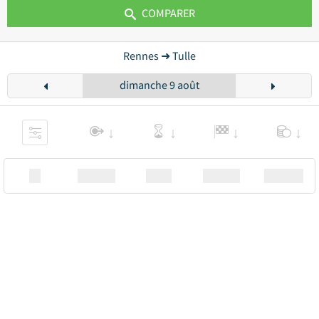
COMPARER
Rennes ➜ Tulle
dimanche 9 août
XX
Station
00:00
Station
00.00€ a