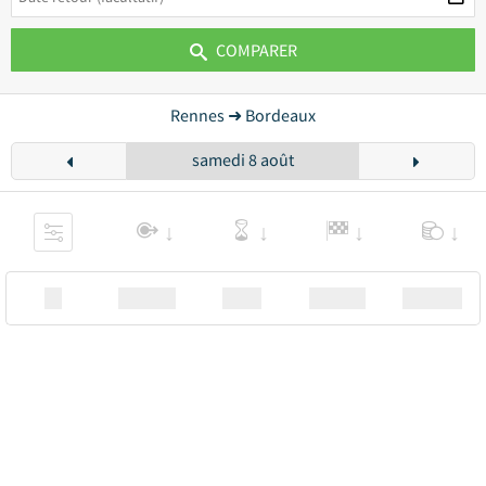
COMPARER
Rennes ➜ Bordeaux
samedi 8 août
XX
Station
00:00
Station
00.00€ a