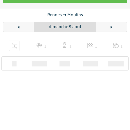
Rennes ➜ Moulins
dimanche 9 août
XX
Station
00:00
Station
00.00€ a