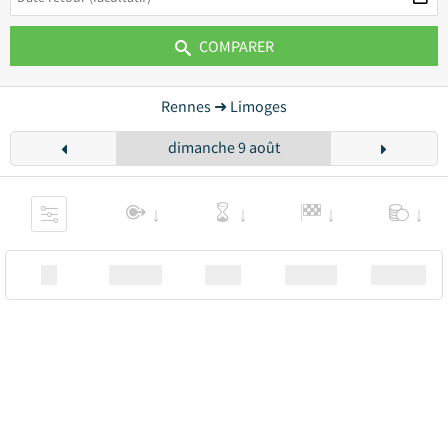
COMPARER
Rennes ➜ Limoges
dimanche 9 août
XX
Station
00:00
Station
00.00€ a