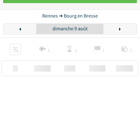
Rennes ➜ Bourg en Bresse
dimanche 9 août
XX
Station
00:00
Station
00.00€ a