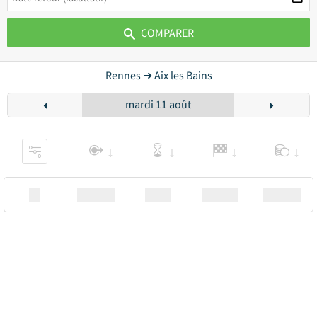
COMPARER
Rennes ➜ Aix les Bains
mardi 11 août
XX
Station
00:00
Station
00.00€ a