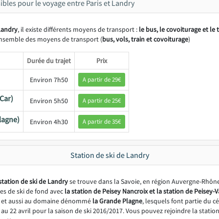
bles pour le voyage entre Paris et Landry
 Landry
, il existe différents moyens de transport :
le bus, le covoiturage et le 
ensemble des moyens de transport (
bus, vols, train et covoiturage
)
Durée du trajet
Prix
Environ 7h50
A partir de 29€
Car)
Environ 5h50
A partir de 25€
lagne)
Environ 4h30
A partir de 35€
Station de ski de Landry
 station de ski de Landry
se trouve dans la Savoie, en région Auvergne-Rhône-
tes de ski de fond avec
la station de Peisey Nancroix et la station de Peisey-
et aussi au domaine dénommé
la Grande Plagne
, lesquels font partie du c
u 22 avril pour la saison de ski 2016/2017. Vous pouvez rejoindre la statio