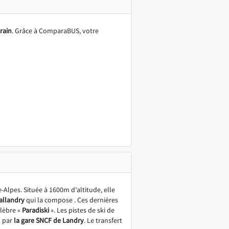
train
. Grâce à ComparaBUS, votre
Alpes. Située à 1600m d’altitude, elle
Vallandry
qui la compose . Ces dernières
élèbre «
Paradiski
». Les pistes de ski de
n par
la gare SNCF de Landry
. Le transfert