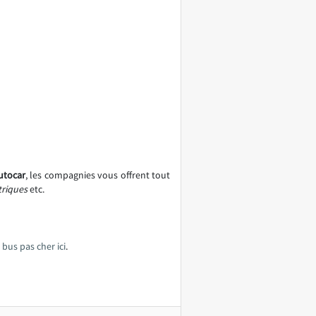
utocar
, les compagnies vous offrent tout
ctriques
etc.
e bus pas cher ici
.