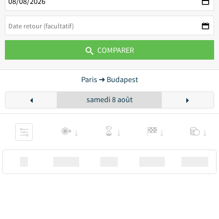
COMPARER
Paris ➜ Budapest
samedi 8 août
XX
Station
00:00
Station
00.00€ a