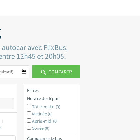
g
 autocar avec FlixBus,
 entre 12h45 et 20h05.
COMPARER
Filtres
Horaire de départ
Tôt le matin (0)
Matinée (0)
Après-midi (0)
x
Soirée (0)
Compagnie de bus