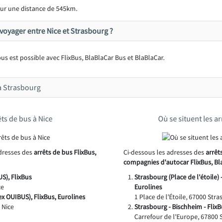
ur une distance de 545km.
oyager entre Nice et Strasbourg ?
us est possible avec FlixBus, BlaBlaCar Bus et BlaBlaCar.
 à Strasbourg
êts de bus à Nice
Où se situent les a
adresses des
arrêts de bus FlixBus,
Ci-dessous les adresses des
arrêt
compagnies d'autocar FlixBus, Bl
S), FlixBus
Strasbourg (Place de l'étoile) 
ce
Eurolines
ex OUIBUS), FlixBus, Eurolines
1 Place de l'Étoile, 67000 Str
 Nice
Strasbourg - Bischheim - Flix
Carrefour de l'Europe, 67800 