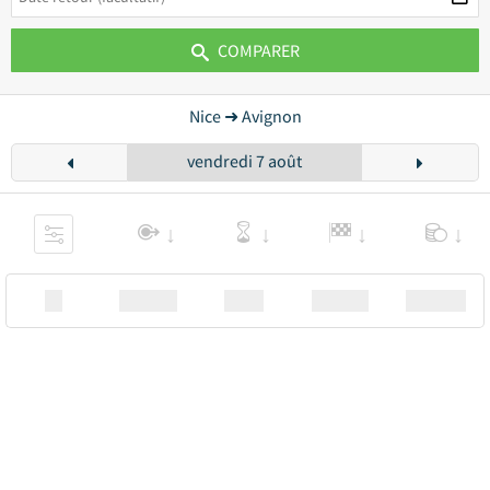
COMPARER
Nice ➜ Avignon
vendredi 7 août
XX
Station
00:00
Station
00.00€ a