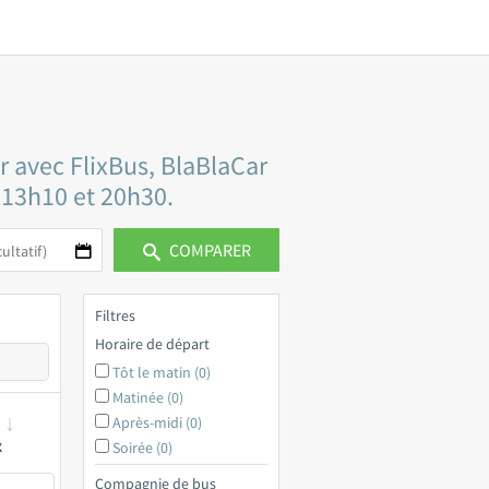
r avec FlixBus, BlaBlaCar
e 13h10 et 20h30.
COMPARER
Filtres
Horaire de départ
Tôt le matin (0)
Matinée (0)
Après-midi (0)
x
Soirée (0)
Compagnie de bus