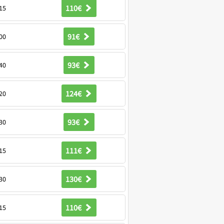
110€
15
91€
00
93€
40
124€
20
93€
30
111€
15
130€
30
110€
15