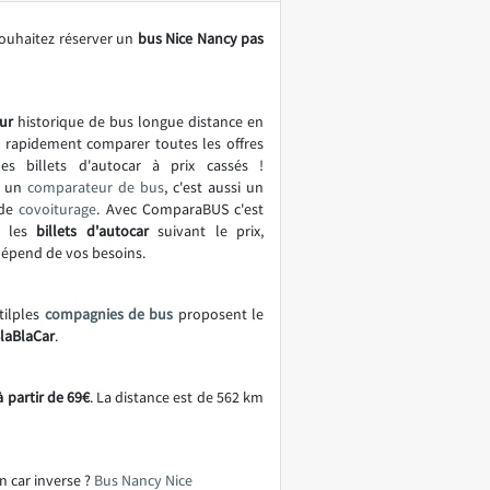
souhaitez réserver un
bus Nice Nancy pas
ur
historique de bus longue distance en
t rapidement comparer toutes les offres
es billets d'autocar à prix cassés !
t un
comparateur de bus
, c'est aussi un
 de
covoiturage
. Avec ComparaBUS c'est
r les
billets d'autocar
suivant le prix,
 dépend de vos besoins.
tilples
compagnies de bus
proposent le
BlaBlaCar
.
 partir de 69€
. La distance est de 562 km
n car inverse ?
Bus Nancy Nice