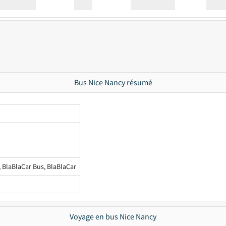
Station
00:00
Station
00.00
Bus Nice Nancy résumé
, BlaBlaCar Bus, BlaBlaCar
Voyage en bus Nice Nancy