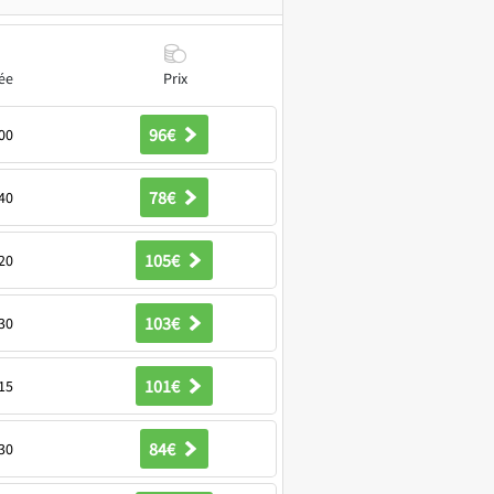
ée
Prix
96€
00
78€
40
105€
20
103€
30
101€
15
84€
30