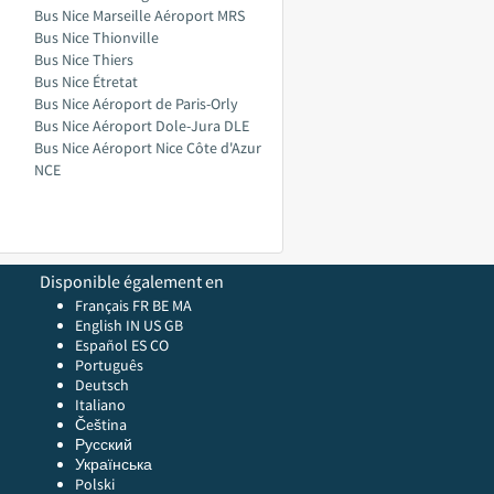
Bus Nice Marseille Aéroport MRS
Bus Nice Thionville
Bus Nice Thiers
Bus Nice Étretat
Bus Nice Aéroport de Paris-Orly
Bus Nice Aéroport Dole-Jura DLE
Bus Nice Aéroport Nice Côte d'Azur
NCE
Disponible également en
Français FR
BE
MA
English
IN
US
GB
Español ES
CO
Português
Deutsch
Italiano
Čeština
Русский
Українська
Polski