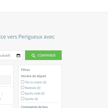
ice vers Perigueux avec
COMPARER
Filtres
Horaire de départ
Tôt le matin (0)
Matinée (0)
Après-midi (0)
x
Soirée (0)
Compagnie de bus