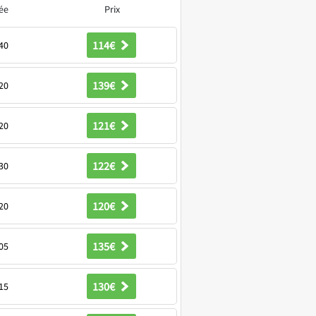
ée
Prix
114€
40
139€
20
121€
20
122€
30
120€
20
135€
05
130€
15