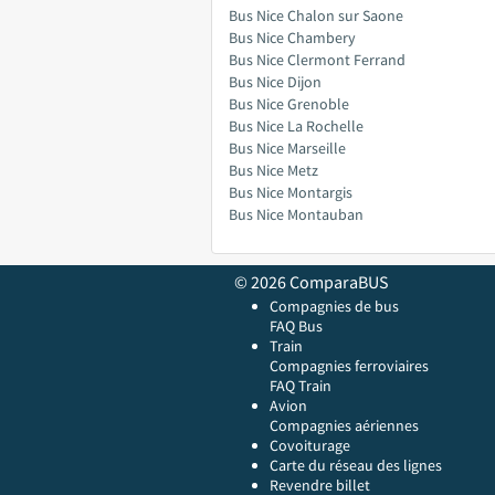
Bus Nice Chalon sur Saone
Bus Nice Chambery
Bus Nice Clermont Ferrand
Bus Nice Dijon
Bus Nice Grenoble
Bus Nice La Rochelle
Bus Nice Marseille
Bus Nice Metz
Bus Nice Montargis
Bus Nice Montauban
© 2026 ComparaBUS
Compagnies de bus
FAQ Bus
Train
Compagnies ferroviaires
FAQ Train
Avion
Compagnies aériennes
Covoiturage
Carte du réseau des lignes
Revendre billet