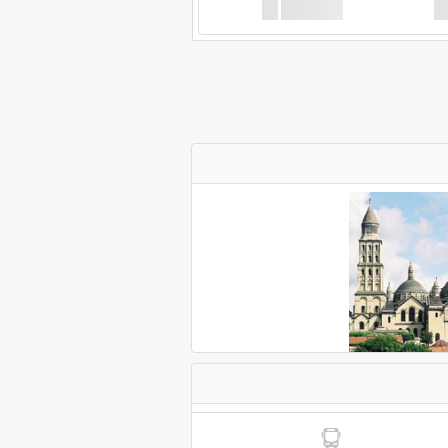
XX
GoodBus