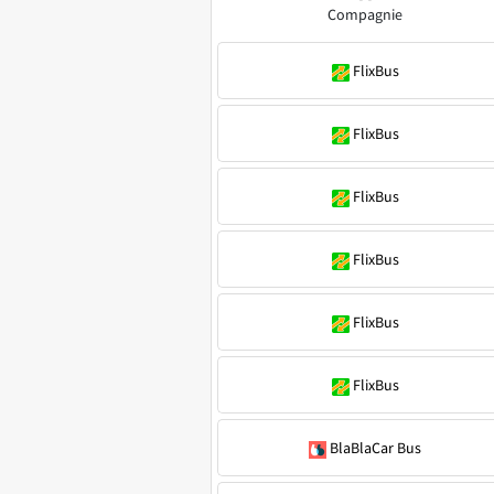
Compagnie
FlixBus
FlixBus
FlixBus
FlixBus
FlixBus
FlixBus
BlaBlaCar Bus