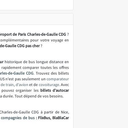
roport de Paris Charles-de-Gaulle CDG
?
 complémentaires pour votre voyage en
-de-Gaulle CDG pas cher
?
ur
historique de bus longue distance en
t rapidement comparer toutes les offres
arles-de-Gaulle CDG
. Trouvez des billets
BUS n'est pas seulement un
comparateur
de train
,
d'avion
et de
covoiturage
. Avec
 pouvez organiser les
billets d'autocar
e la durée. Tout dépend de vos besoins.
Charles-de-Gaulle CDG à partir de Nice,
s
compagnies de bus
: FlixBus, BlaBlaCar