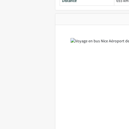
Distance
693 km