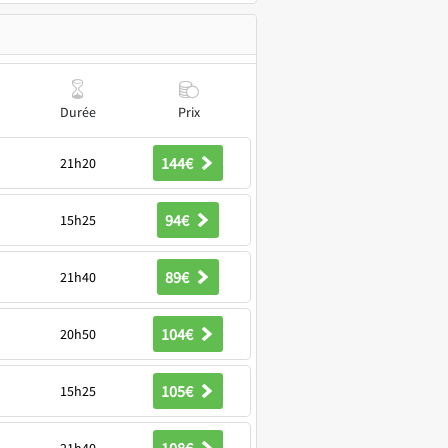
Durée
Prix
144€
21h20
94€
15h25
89€
21h40
104€
20h50
105€
15h25
108€
21h40