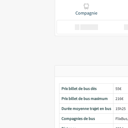
Compagnie
XX
GoodBus
Prix billet de bus dès
55€
Prix billet de bus maximum
216€
Durée moyenne trajet en bus
15h25
Compagnies de bus
FlixBus