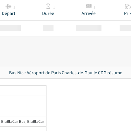
Départ
Durée
Arrivée
Pri
Station
00:00
Station
00.00
Bus Nice Aéroport de Paris Charles-de-Gaulle CDG résumé
, BlaBlaCar Bus, BlaBlaCar