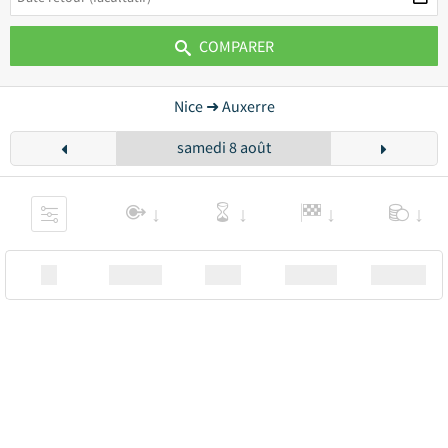
COMPARER
Nice ➜ Auxerre
samedi 8 août
XX
Station
00:00
Station
00.00€ a