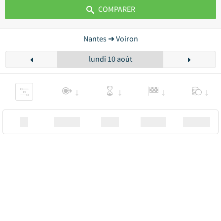
COMPARER
Nantes ➜ Voiron
lundi 10 août
XX
Station
00:00
Station
00.00€ a