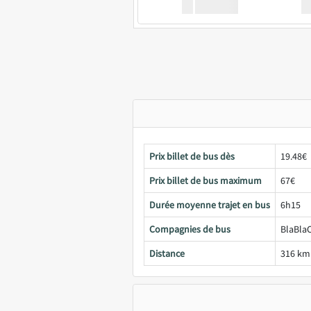
XX
GoodBus
Prix billet de bus dès
19.48€
Prix billet de bus maximum
67€
Durée moyenne trajet en bus
6h15
Compagnies de bus
BlaBlaC
Distance
316 km