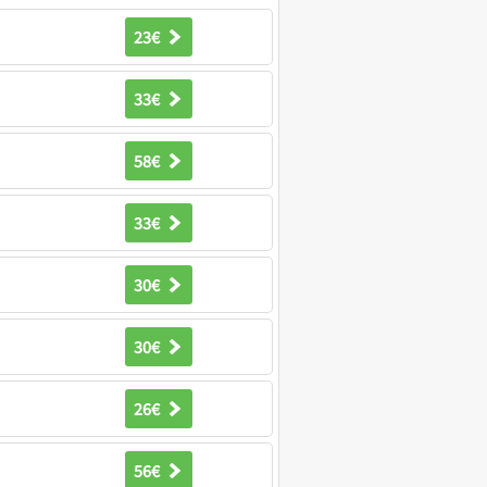
23€
33€
58€
33€
30€
30€
26€
56€