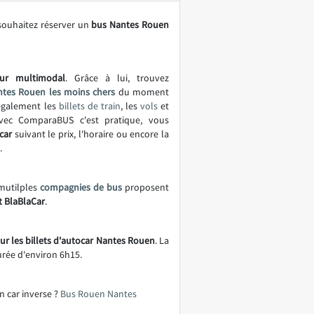
souhaitez réserver un
bus Nantes Rouen
ur multimodal
. Grâce à lui, trouvez
tes Rouen les moins chers
du moment
également les
billets de train
, les
vols
et
vec ComparaBUS c'est pratique, vous
car
suivant le prix, l'horaire ou encore la
.
mutilples
compagnies de bus
proposent
t BlaBlaCar
.
ur les billets d'autocar Nantes Rouen
. La
urée d'environ 6h15.
n car inverse ?
Bus Rouen Nantes