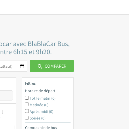
ocar avec BlaBlaCar Bus,
entre 6h15 et 9h20.
COMPARER
Filtres
Horaire de départ
Tôt le matin (0)
Matinée (0)
Après-midi (0)
x
Soirée (0)
Compagnie de bus