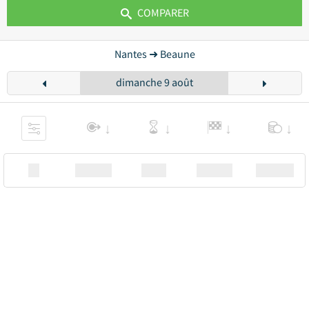
COMPARER
Nantes ➜ Beaune
dimanche 9 août
XX
Station
00:00
Station
00.00€ a