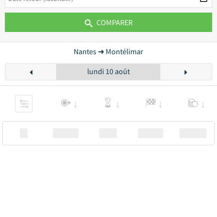
COMPARER
Nantes ➜ Montélimar
lundi 10 août
XX
Station
00:00
Station
00.00€ a