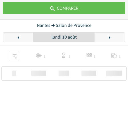
COMPARER
Nantes ➜ Salon de Provence
lundi 10 août
XX
Station
00:00
Station
00.00€ a