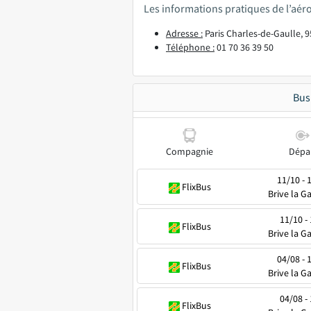
Les informations pratiques de l’aér
Adresse :
Paris Charles-de-Gaulle, 
Téléphone :
01 70 36 39 50
Bus
Compagnie
Dépa
11/10 - 
FlixBus
Brive la Ga
11/10 - 
FlixBus
Brive la Ga
04/08 - 
FlixBus
Brive la Ga
04/08 - 
FlixBus