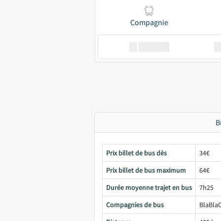
Compagnie
XX
GoodBus
B
Prix billet de bus dès
34€
Prix billet de bus maximum
64€
Durée moyenne trajet en bus
7h25
Compagnies de bus
BlaBlaC