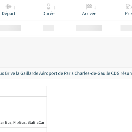
Départ
Durée
Arrivée
Pri
Station
00:00
Station
00.00
us Brive la Gaillarde Aéroport de Paris Charles-de-Gaulle CDG résu
ar Bus, FlixBus, BlaBlaCar