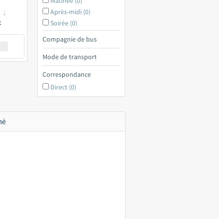
Matinée (0)
Après-midi (0)
x
Soirée (0)
Compagnie de bus
€ a
Mode de transport
Correspondance
Direct (0)
mé