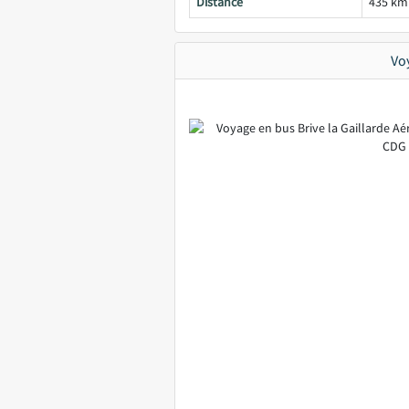
Distance
435 km
Vo