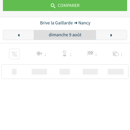
COMPARER
Brive la Gaillarde ➜ Nancy
dimanche 9 août
XX
Station
00:00
Station
00.00€ a