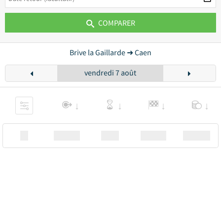
COMPARER
Brive la Gaillarde ➜ Caen
vendredi 7 août
XX
Station
00:00
Station
00.00€ a