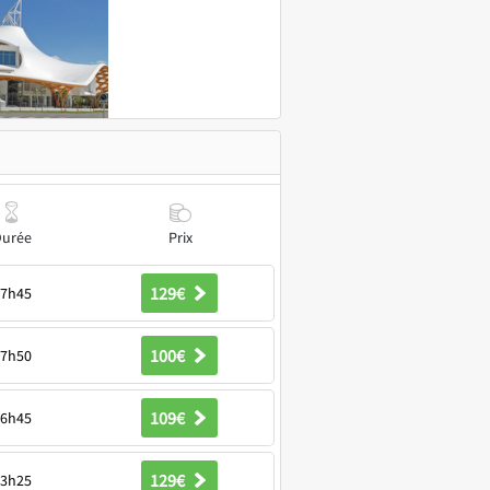
urée
Prix
129€
7h45
100€
7h50
109€
6h45
129€
3h25