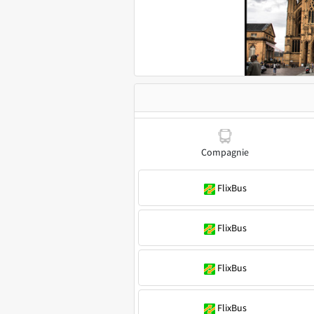
Compagnie
FlixBus
FlixBus
FlixBus
FlixBus