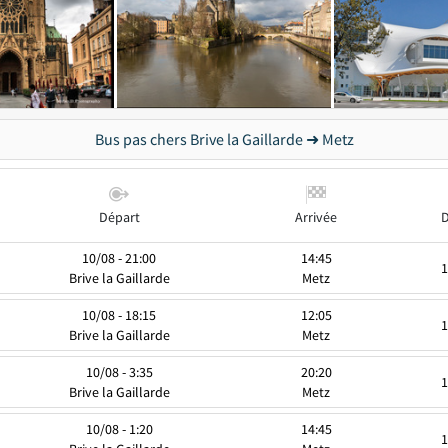
Bus pas chers Brive la Gaillarde ➜ Metz
Départ
Arrivée
D
10/08 - 21:00
14:45
1
Brive la Gaillarde
Metz
10/08 - 18:15
12:05
1
Brive la Gaillarde
Metz
10/08 - 3:35
20:20
1
Brive la Gaillarde
Metz
10/08 - 1:20
14:45
1