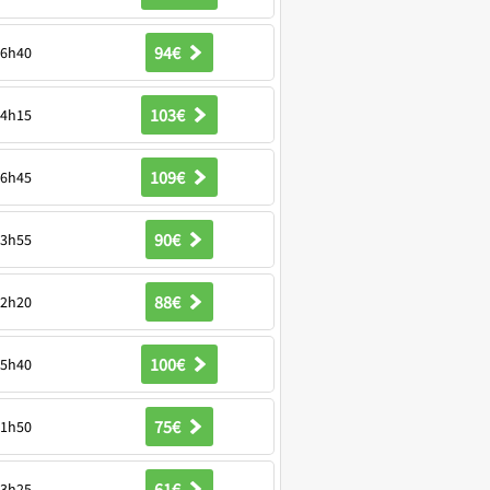
94€
6h40
103€
4h15
109€
6h45
90€
3h55
88€
2h20
100€
5h40
75€
1h50
61€
3h25