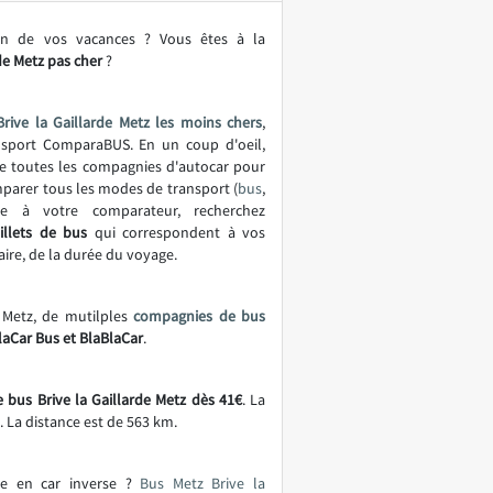
on de vos vacances ? Vous êtes à la
de Metz pas cher
?
rive la Gaillarde Metz les moins chers
,
ansport ComparaBUS. En un coup d'oeil,
 de toutes les compagnies d'autocar pour
mparer tous les modes de transport (
bus
,
ce à votre comparateur, recherchez
illets de bus
qui correspondent à vos
aire, de la durée du voyage.
à Metz, de mutilples
compagnies de bus
laCar Bus et BlaBlaCar
.
de bus Brive la Gaillarde Metz dès 41€
. La
. La distance est de 563 km.
ge en car inverse ?
Bus Metz Brive la