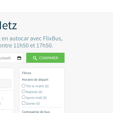
Metz
z en autocar avec FlixBus,
 entre 11h50 et 17h50.
COMPARER
Filtres
Horaire de départ
Tôt le matin (0)
Matinée (0)
Après-midi (0)
x
Soirée (0)
Compagnie de bus