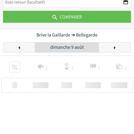
COMPARER
Brive la Gaillarde ➜ Bellegarde
dimanche 9 août
XX
Station
00:00
Station
00.00€ a