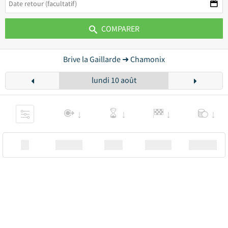
COMPARER
Brive la Gaillarde ➜ Chamonix
lundi 10 août
XX
Station
00:00
Station
00.00€ a