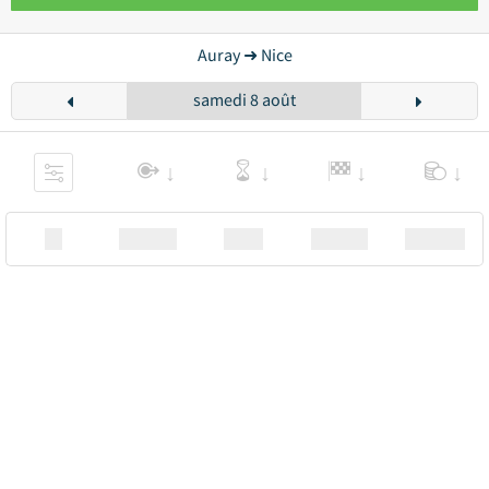
Auray ➜ Nice
samedi 8 août
XX
Station
00:00
Station
00.00€ a