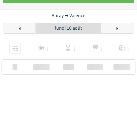
Auray ➜ Valence
lundi 10 août
XX
Station
00:00
Station
00.00€ a