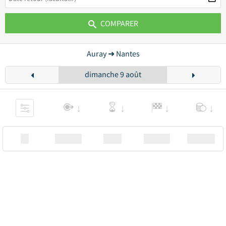
COMPARER
Auray ➜ Nantes
dimanche 9 août
XX
Station
00:00
Station
00.00€ a