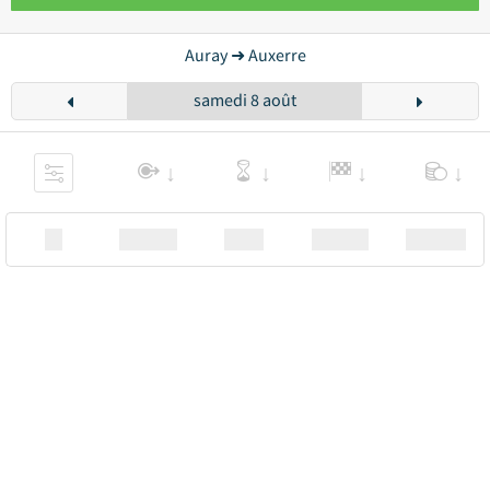
Auray ➜ Auxerre
samedi 8 août
XX
Station
00:00
Station
00.00€ a