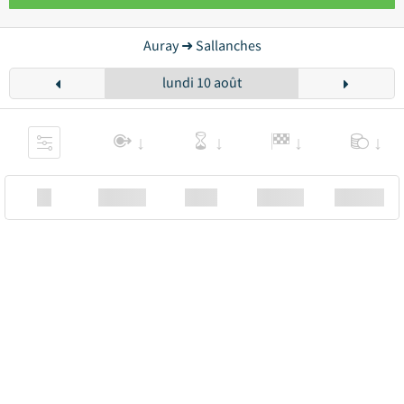
Auray ➜ Sallanches
lundi 10 août
XX
Station
00:00
Station
00.00€ a