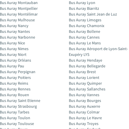
Bus Auray Montauban
Bus Auray Lyon
Bus Auray Montpellier
Bus Auray Biarritz
Bus Auray Montélimar
Bus Auray Saint Jean de Luz
Bus Auray Mulhouse
Bus Auray Limoges
Bus Auray Nancy
Bus Auray Chamonix
Bus Auray Nantes
Bus Auray Bollene
Bus Auray Narbonne
Bus Auray Cannes
Bus Auray Nice
Bus Auray Le Mans
Bus Auray Nimes
Bus Auray Aéroport de Lyon-Saint-
Bus Auray Niort
Exupéry LYS
Bus Auray Orléans
Bus Auray Hendaye
Bus Auray Pau
Bus Auray Bellegarde
Bus Auray Perpignan
Bus Auray Brest
Bus Auray Poitiers
Bus Auray Lorient
Bus Auray Reims
Bus Auray Quimper
Bus Auray Rennes
Bus Auray Sallanches
Bus Auray Rouen
Bus Auray Vannes
Bus Auray Saint Etienne
Bus Auray Bourges
Bus Auray Strasbourg
Bus Auray Auxerre
Bus Auray Tarbes
Bus Auray Colmar
Bus Auray Toulon
Bus Auray Le Havre
Bus Auray Toulouse
Bus Auray Troyes