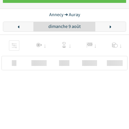
Annecy ➜ Auray
dimanche 9 août
XX
Station
00:00
Station
00.00€ a